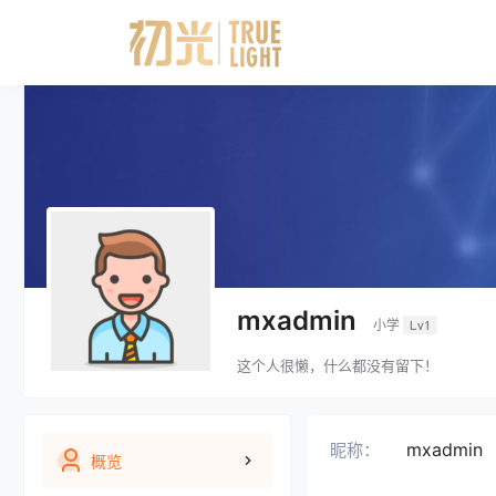
mxadmin
小学
Lv1
这个人很懒，什么都没有留下！
mxadmin
昵称：
概览