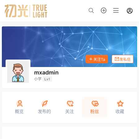
关注Ta
发私信
mxadmin
小学
Lv1
概览
发布的
关注
粉丝
收藏